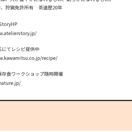
、狩猟免許所有 茶道歴20年
 StoryHP
.atelierstory.jp/
玉にてレシピ提供中
w.kawamitsu.co.jp/recipe/
保存食ワークショップ随時開催
nature.jp/