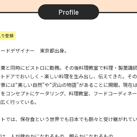
Profile
フードデザイナー 東京都出身。
卒業と同時にビストロに勤務。その後料理教室で料理・製菓講
ウトドアでおいしく・楽しい料理を生み出し、伝えてきた。そ
景には“美しい自然”や“沢山の物語”があることに開眼。現在
」をコンセプトにケータリング、料理教室、フードコーディネ
幅広く行っている。
ートでは、保存食という世界でも日本でも脈々と受け継がれて
。
理は、人が健やかになれるもの、朗らかになれるもの。