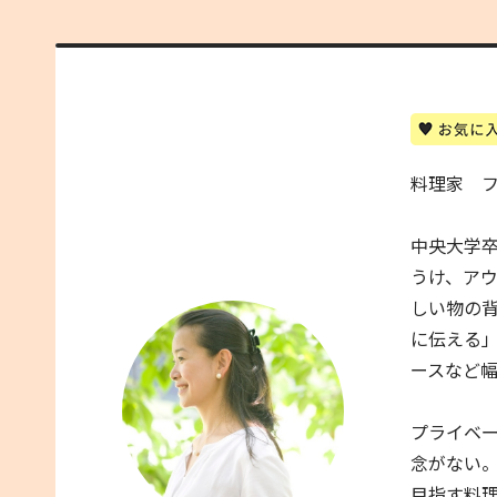
料理家 
中央大学
うけ、ア
しい物の背
に伝える
ースなど
プライベ
念がない
目指す料