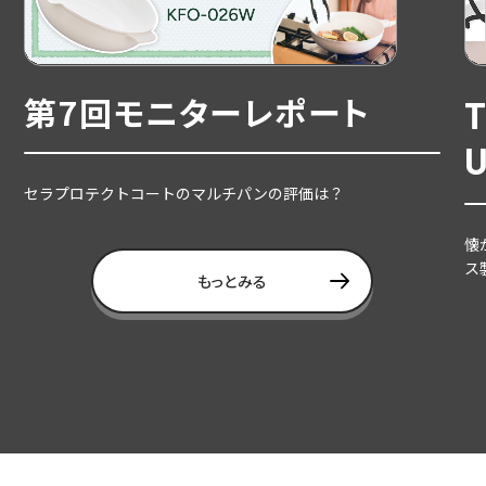
第7回モニターレポート
セラプロテクトコートのマルチパンの評価は？
懐
ス
もっとみる