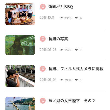
遊園地とBBQ
6444
6
2019.10.11
長男の写真
4575
5
2019.09.25
長男、フィルム式カメラに挑戦
7995
5
2019.09.04
芦ノ湖の女王陛下 その２