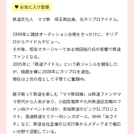
鉄道文化人 ママ鉄 埼玉県出身。元ホリプロアイドル。
1999年に雑誌オーディション合格をきっかけに、ホリプ
ロからアイドルデビュー。
その後、担当マネージャーである南田裕介氏の影響で鉄道
ファンとなる。
2005年に「鉄道アイドル」という新ジャンルを開拓した
が、結婚を機に2008年にホリプロを退社。
現在は２児の母として子育てに奮闘中。
親子揃って鉄道を楽しむ「ママ鉄目線」は鉄道ファンやマ
マ世代から人気があり、小田急電鉄や九州鉄道記念館のフ
ァン向けイベントのほか、若桜鉄道のピンクSLプロジェ
クト、高速鉄道セミナーINシンガポール、NHK「あさイ
チ」など、鉄道会社主催の公式行事からメディアまで幅広
い分野で活動している。