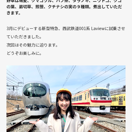
野草は鳩麦、クマゴヅル、ハブ茶、タラノキ、ニワトコ、クコ
の葉、弟切草、熊笹、クチナシの実の９種類。煮出していただ
きます。
3月にデビューする新型特急、西武鉄道001系 Laviewに試乗させ
ていただきました。
次回はその魅力に迫ります。
どうぞお楽しみに。