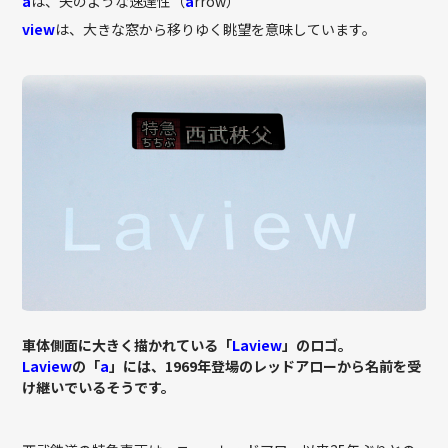
a
は、矢のような速達性（
a
rrow）
view
は、大きな窓から移りゆく眺望を意味しています。
車体側面に大きく描かれている「
Laview
」のロゴ。
Laview
の「
a
」には、1969年登場のレッドアローから名前を受
け継いでいるそうです。