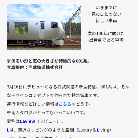
いままでに
見たことのない
新しい車両
次の100年に向けた
出発点である車両
まあるい形と窓の大きさが特徴的な001系。
写真提供：西武鉄道株式会社
3月16日にデビューとなる西武鉄道の新型特急、001系は、そん
なデザインコンセプトで作られた特急電車です。
運行情報など詳しい情報は
こちら
をどうぞ。
車両カタログがとってもかっこいいです。
愛称は
Laview
（ラビュー）。
L
は、贅沢なリビングのような空間（
L
uxury &
L
iving）