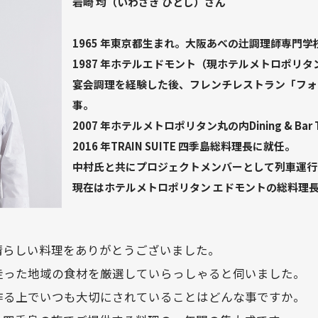
岩崎 均（いわさき ひとし）さん
1965 年東京都生まれ。大阪あべの辻調理師専門学
1987 年ホテルエドモント（現ホテルメトロポリタ
宴会調理を経験した後、フレンチレストラン「フォ
事。
2007 年ホテルメトロポリタン丸の内Dining & Ba
2016 年TRAIN SUITE 四季島総料理長に就任。
中村氏と共にプロジェクトメンバーとして列車運行
現在はホテルメトロポリタン エドモントの総料理
晴らしい料理をありがとうございました。
走った地域の食材を厳選していらっしゃると伺いました。
作る上でいつも大切にされていることはどんな事ですか。