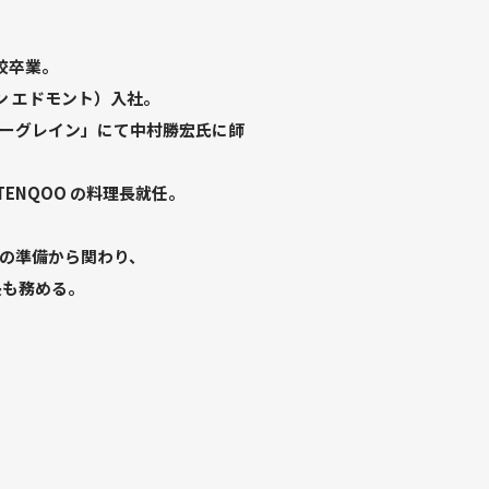
校卒業。
ン エドモント）入社。
ーグレイン」にて中村勝宏氏に師
r TENQOO の料理長就任。
の準備から関わり、
長も務める。