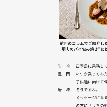
前回のコラムでご紹介し
腿肉のパイ包み焼き”に
岩 崎：
四季島に乗務し
豊 岡：
いつか乗ってみ
子供達に向けて
岩 崎：
そうですね。
メッセージにな
の方に「うちの