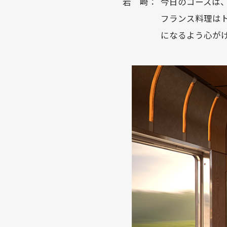
岩 崎：
今日のコースは
フランス料理は
になるよう心が