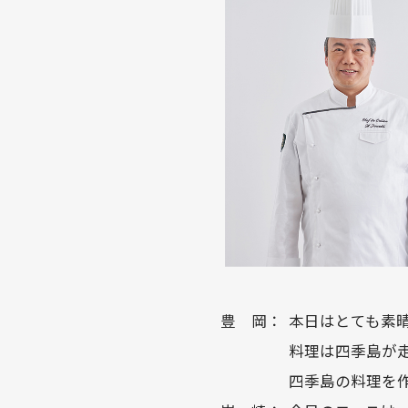
豊 岡：
本日はとても素
料理は四季島が
四季島の料理を