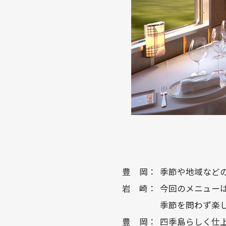
豊 岡：
季節や地域など
岩 崎：
今回のメニュー
季節を問わず楽
豊 岡：
四季島らしく仕