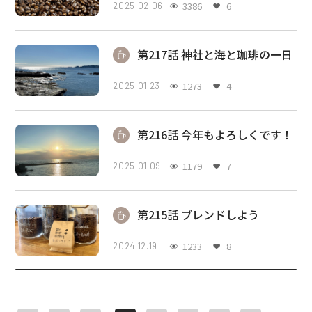
3386
6
2025.02.06
第217話 神社と海と珈琲の一日
1273
4
2025.01.23
第216話 今年もよろしくです！
1179
7
2025.01.09
第215話 ブレンドしよう
1233
8
2024.12.19