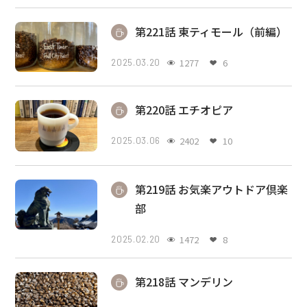
第221話 東ティモール（前編）
1277
6
2025.03.20
第220話 エチオピア
2402
10
2025.03.06
第219話 お気楽アウトドア倶楽
部
1472
8
2025.02.20
第218話 マンデリン