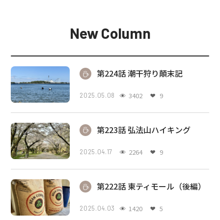
New Column
第224話 潮干狩り顛末記
3402
9
2025.05.08
第223話 弘法山ハイキング
2264
9
2025.04.17
第222話 東ティモール（後編）
1420
5
2025.04.03