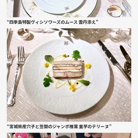
“四季島特製ヴィシソワーズのムース 雲丹添え”
“宮城県産穴子と笠間のジャンボ椎茸 里芋のテリーヌ”