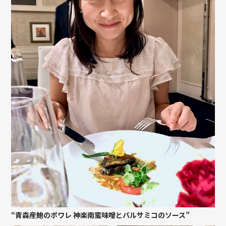
“青森産鮑のポワレ 神楽南蛮味噌とバルサミコのソース”