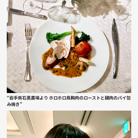
“岩手県石黒農場より ホロホロ鳥胸肉のローストと腿肉のパイ包
み焼き”