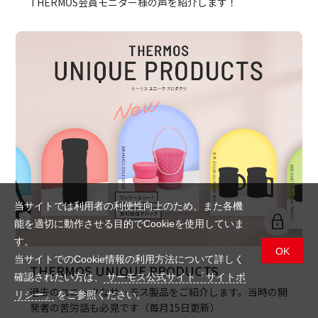
THERMOS会員モニター様の声を紹介します！
当サイトでは利用者の利便性向上のため、また各機
能を適切に動作させる目的でCookieを使用していま
す。
OK
当サイトでのCookie情報の利用方法について詳しく
THERMOS UNIQUE PRODUCTS
確認されたい方は、
サーモス公式サイト「サイトポ
過去のユニークなサーモス製品をご紹介します。当時の開
リシー」
をご参照ください。
発者の苦労話も必見です（毎月15日更新）