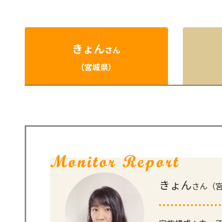
きょん
さん
（宮城県）
きょん
さん（