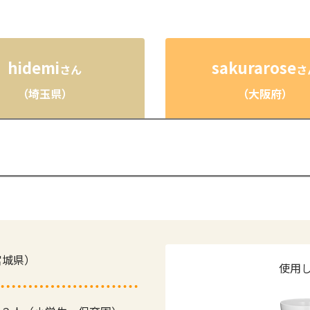
hidemi
sakurarose
さん
さ
（埼玉県）
（大阪府）
宮城県）
使用