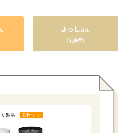
よっし
ん
さん
（広島県）
した製品
Bセット