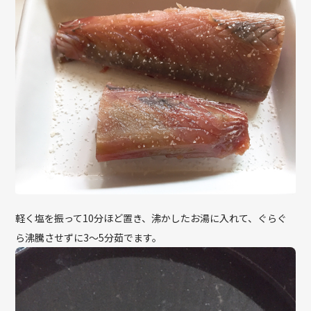
軽く塩を振って10分ほど置き、沸かしたお湯に入れて、ぐらぐ
ら沸騰させずに3〜5分茹でます。