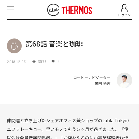
ログイン
第68話 音楽と珈琲
3579
4
2018.12.03
コーヒーナビゲーター
黒田 悟志
仲間達と立ち上げたシェアオフィス兼ショップのJuhla Tokyo/
ユフラトーキョー。早いモノでもう５ヶ月が過ぎました。「僕
以外は全員音楽関係者。」「お店をやるのに小売業経験者は僕