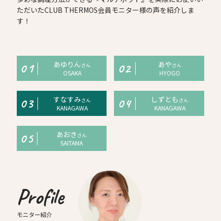
ただいたCLUB THERMOS会員モニター様の声を紹介しま
す！
あゆりん
あや
01
02
さん
さん
OSAKA
HYOGO
すなすみ
しずとも
03
04
さん
さん
KANAGAWA
KANAGAWA
あおき
05
さん
SAITAMA
Profile
モニター紹介