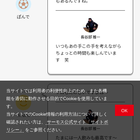
もあるんですね。
ぽんで
長谷部 雅一
いつもあの手この手を考えながら
ちょっとの時間も楽しんでいま
す 笑
当サイトでは利用者の利便性向上のため、また各機
2026.06.09 18:00
ソロもたのしいですよね～
能を適切に動作させる目的でCookieを使用していま
す。
OK
当サイトでのCookie情報の利用方法について詳しく
hirune
確認されたい方は、
サーモス公式サイト「サイトポ
長谷部 雅一
リシー」
をご参照ください。
たまには一人飲みも最高です〜