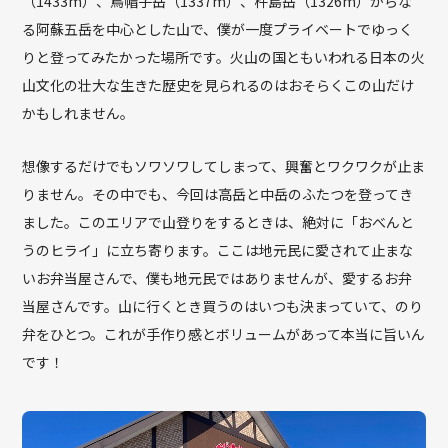
（1433m）、鳥帽子岳（1337m）、杵島岳（1326m）からな
る阿蘇五岳を中心とした山で、僕が一度プライベートでゆっく
りと登ってみたかった場所です。火山の国ともいわれる日本の火
山文化の壮大な生きた歴史を見られるのはおそらくこの山だけ
かもしれません。
想像するだけでもソワソワしてしまって、興奮とワクワクが止ま
りません。その中でも、今回は高岳と中岳のふたつを登ってき
ました。このエリアで山登りをするときは、絶対に「おべんと
うのヒライ」に立ち寄ります。ここは地元民に愛されて止まな
いお弁当屋さんで、僕も地元民ではありませんが、愛するお弁
当屋さんです。山に行くとき買うのはいつも決まっていて、のり
弁をひとつ。これが手作り感とボリュームがあって本当に旨いん
です！