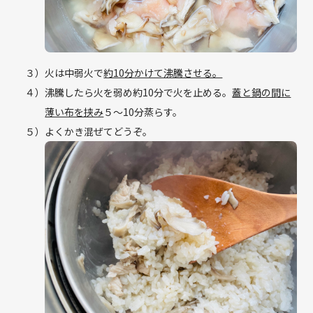
３）
火は中弱火で
約10分かけて沸騰させる。
４）
沸騰したら火を弱め約10分で火を止める。
蓋と鍋の間に
薄い布を挟み
５〜10分蒸らす。
５）
よくかき混ぜてどうぞ。