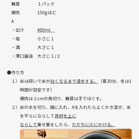
舞茸
１パック
鶏肉
150gほど
A
・出汁
400ml
・塩
小さじ１
・酒
大さじ１
・薄口醤油
大さじ１/２
●作り方
１）
米は研いで米が
白くなるまで浸水する。
（夏30分、冬は1
時間が目安です）
鶏肉は２cmの角切り、舞茸は手でほぐす。
２）
米の水を切り、鍋に入れ、Aを入れたらよくかき混ぜ、米
を平らにならして
具材を上に
ならして
乗せ蓋をしたら、
ただちに火にかける。