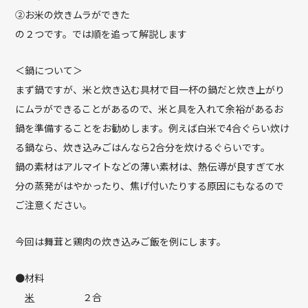
②お米の炊きムラができた
の２つです。では順を追って解説します
＜鍋について＞
まず鍋ですが、米と炊き込む具材で目一杯の鍋だと炊き上がり
にムラができることがあるので、米と具を入れて余裕があるお
鍋を準備することをお勧めします。例えば白米で4合ぐらい炊け
る鍋なら、炊き込みごはんなら2合分を炊けるぐらいです。
鍋の素材はアルマイトなどの薄い素材は、熱伝導が良すぎて水
分の蒸発がはやかったり、焦げ付いたりする原因にもなるので
ご注意ください。
今回は舞茸と鶏肉の炊き込みご飯を例にします。
●材料
米
２合