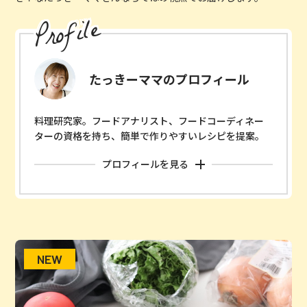
Profile
たっきーママのプロフィール
料理研究家。フードアナリスト、フードコーディネー
ターの資格を持ち、簡単で作りやすいレシピを提案。
雑誌や広告、企業のレシピ開発など多方面で活躍し、
プロフィールを
これまでに著書は全22冊出版、累計123万部を突破
（2023年9月現在）。2人の子を持つ母として普段から
スープジャーを活用したお弁当づくりをしており、その
魅力や特長を生かしたレシピも多数発信している。
Instagram：@kazumiokuda
Nadia：
https://oceans-nadia.com/user/14996
NEW