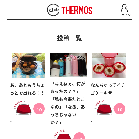
ログイン
投稿一覧
「ねえねぇ、何が
あ、あともうちょ
なんちゃってイチ
あったの？？」
っとで出れる！！
ゴケーキ♥
「私も今来たとこ
なの」「なあ、あ
10
10
っちじゃない
*
か？」
*