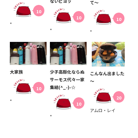
ないピヨッ
て〜
10
10
10
*
*
*
大家族
少子高齢化ならぬ
こんなん出ました
サーモス代々一家
～
集結(^_-)-☆
10
20
*
10
アムロ・レイ
*