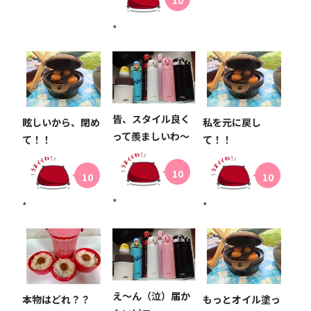
10
*
皆、スタイル良く
眩しいから、閉め
私を元に戻し
って羨ましいわ〜
て！！
て！！
10
10
10
*
*
*
え〜ん（泣）届か
本物はどれ？？
もっとオイル塗っ