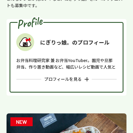
トも募集中です。
Profile
にぎりっ娘。のプロフィール
お弁当料理研究家 兼 お弁当YouTuber。園児や旦那
弁当、作り置き動画など、幅広いレシピ動画で人気と
なり、YouTubeのチャンネル登録者数は130万人
プロフィールを
(2024年4月現在)。手に入れやすい材料で作る、簡単
で美味しい主婦目線に立ったレシピが人気で、雑誌や
企業のレシピ開発などでも活躍。著書に「頑張らない
お弁当」「初めての子どもべんとう」「ゆるっと作り
置きおかず」がある。
YouTube：
https://www.youtube.com/@nigiricc
o
NEW
Nadia：
https://oceans-nadia.com/user/882109